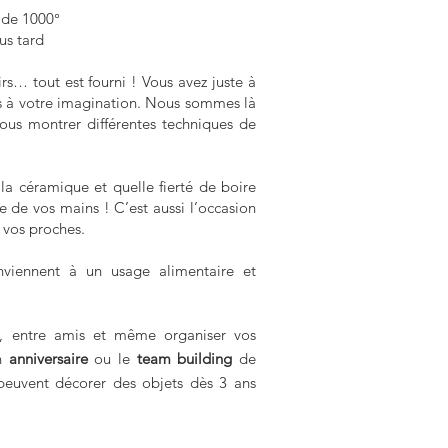
s de 1000°
us tard
rs… tout est fourni ! Vous avez juste à
urs à votre imagination. Nous sommes là
ous montrer différentes techniques de
 la céramique et quelle fierté de boire
e de vos mains ! C’est aussi l’occasion
 vos proches.
nviennent à un usage alimentaire et
e, entre amis et même organiser vos
un
anniversaire
ou le
team building
de
i peuvent décorer des objets dès 3 ans