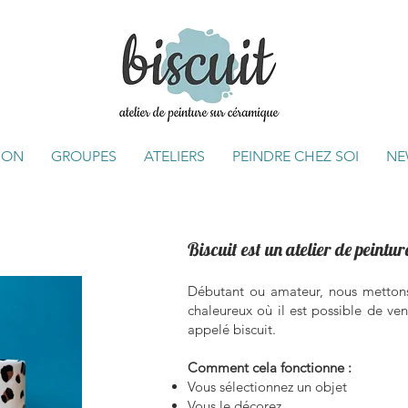
ION
GROUPES
ATELIERS
PEINDRE CHEZ SOI
NE
Biscuit est un atelier de peintu
Débutant ou amateur, nous mettons 
chaleureux où il est possible de ve
appelé biscuit.
Comment cela fonctionne :
Vous sélectionnez un objet
Vous le décorez