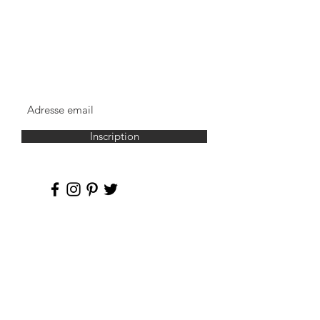
NEWSLETTER
Inscription
BISCUIT Paris 11
261 rue du Faubourg Saint Antoine
75011 Paris
09.51.28.38.64
BISCUIT Paris 17
121 rue Legendre