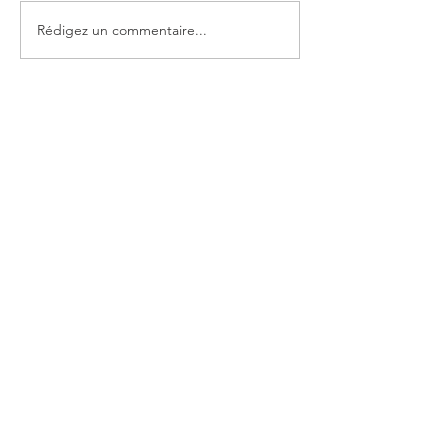
Rédigez un commentaire...
NEWSLETTER
Inscription
BISCUIT Paris 11
261 rue du Faubourg Saint Antoine
75011 Paris
09.51.28.38.64
BISCUIT Paris 17